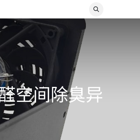
成功案例
博客
联系我们
除醛空间除臭异