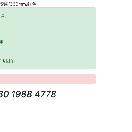
胶线/330mm/红色
可调）
却
0.1兆帕）
80 1988 4778